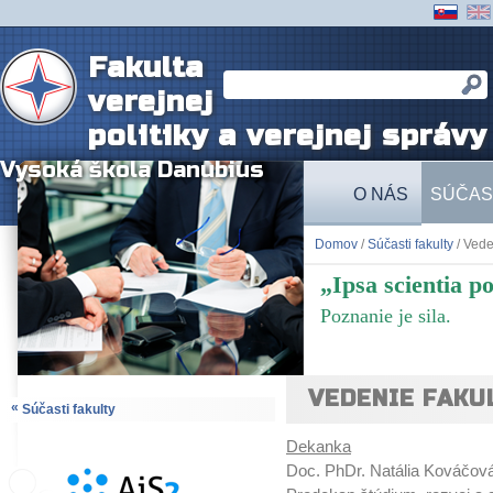
Fakulta
verejnej
politiky a verejnej správy
Vysoká škola Danubius
O NÁS
SÚČAS
Domov
/
Súčasti fakulty
/ Vede
„Ipsa scientia po
Poznanie je sila.
VEDENIE FAKU
«
Súčasti fakulty
Dekanka
Doc. PhDr. Natália Kováčov