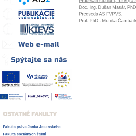
Prodekan štúdium, rozvoj a a
Doc. Ing. Dušan Masár, PhD
Predseda AS FVPVS,
Prof. PhDr. Monika Čambáli
OSTATNÉ FAKULTY
Fakulta práva Janka Jesenského
Fakulta sociálnych štúdií