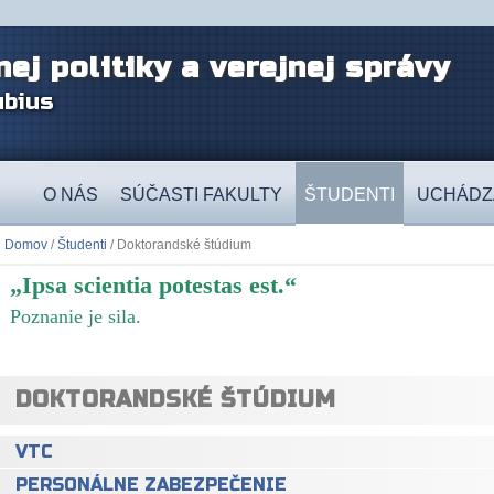
nej politiky a verejnej správy
ubius
O NÁS
SÚČASTI FAKULTY
ŠTUDENTI
UCHÁDZ
Domov
/
Študenti
/ Doktorandské štúdium
„Ipsa scientia potestas est.“
Poznanie je sila.
DOKTORANDSKÉ ŠTÚDIUM
VTC
PERSONÁLNE ZABEZPEČENIE