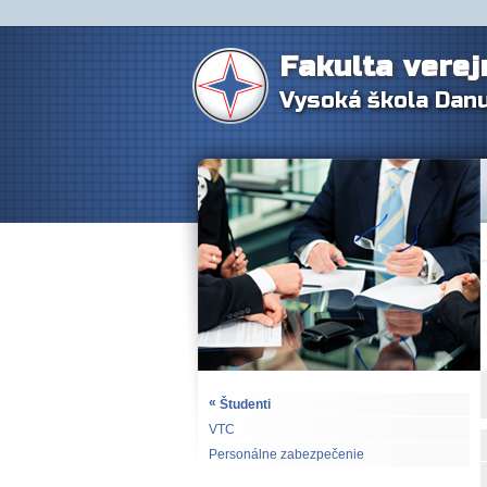
Fakulta verej
Vysoká škola Dan
«
Študenti
VTC
Personálne zabezpečenie