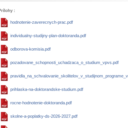
Prílohy :
hodnotenie-zaverecnych-prac.pdf
individualny-studijny-plan-doktoranda.pdf
odborova-komisia.pdf
pozadovane_schopnosti_uchadzaca_o_studium_vpvs.pdf
pravidla_na_schvalovanie_skolitelov_v_studijnom_programe_v
prihlaska-na-doktorandske-studium.pdf
rocne-hodnotenie-doktoranda.pdf
skolne-a-poplatky-ds-2026-2027.pdf