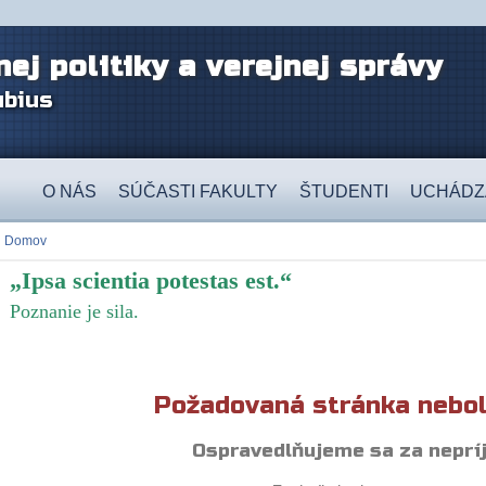
nej politiky a verejnej správy
ubius
O NÁS
SÚČASTI FAKULTY
ŠTUDENTI
UCHÁDZ
Domov
„Ipsa scientia potestas est.“
Poznanie je sila.
Požadovaná stránka nebol
Ospravedlňujeme sa za neprí