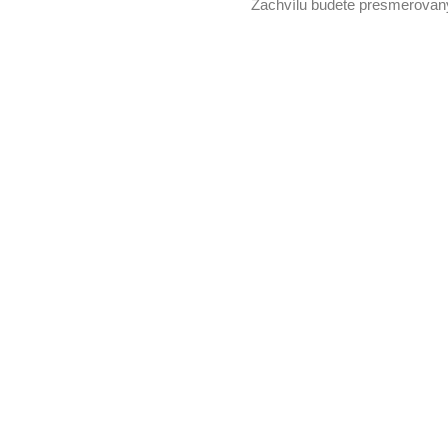
Zachvílu budete presmerovan