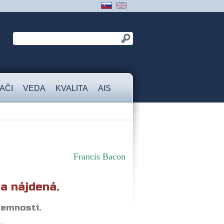
AČI
VEDA
KVALITA
AIS
Francis Bacon
a nájdená.
jemnosti.