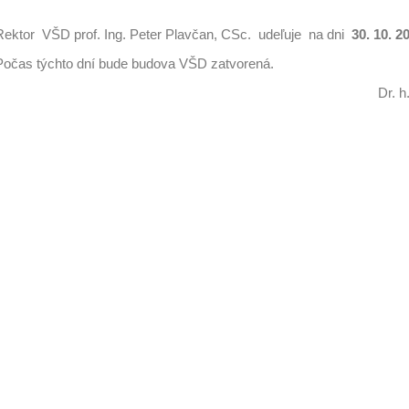
Rektor VŠD prof. Ing. Peter Plavčan, CSc. udeľuje na dni
30. 10. 2
Počas týchto dní bude budova VŠD zatvorená.
Dr. h. c. prof. Ing. Peter 
rektor