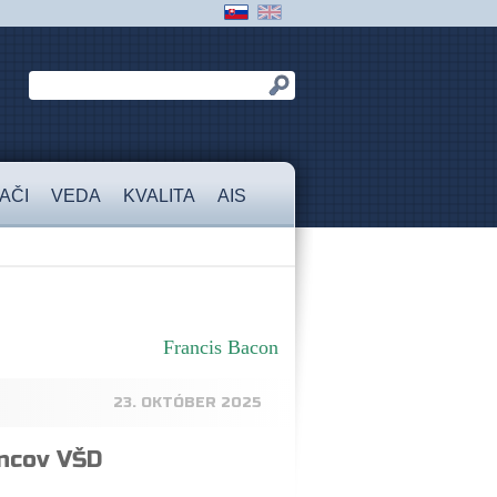
AČI
VEDA
KVALITA
AIS
Francis Bacon
23. OKTÓBER 2025
ncov VŠD