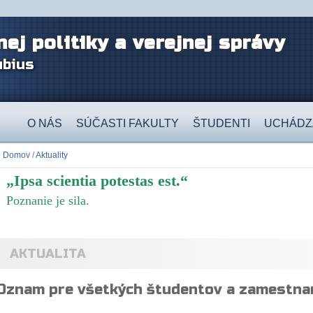
nej politiky a verejnej správy
ubius
O NÁS
SÚČASTI FAKULTY
ŠTUDENTI
UCHÁDZ
Domov
/
Aktuality
„Ipsa scientia potestas est.“
Poznanie je sila.
AKTUALITA
Oznam pre všetkých študentov a zamestna